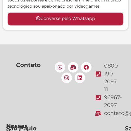
tecnológico sou apaixonado por videogames.
Converse pelo Whatsapp
Contato
0800
190
2097
11
96967-
2097
contato@g
Nossas
São Paulo
S