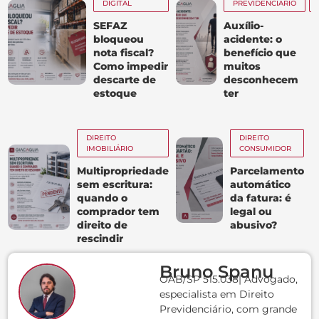
DIGITAL
PREVIDENCIÁRIO
SEFAZ
Auxílio-
bloqueou
acidente: o
nota fiscal?
benefício que
Como impedir
muitos
descarte de
desconhecem
estoque
ter
DIREITO
DIREITO
IMOBILIÁRIO
CONSUMIDOR
Multipropriedade
Parcelamento
sem escritura:
automático
quando o
da fatura: é
comprador tem
legal ou
direito de
abusivo?
rescindir
Bruno Spanu
OAB/SP 515.038| Advogado,
especialista em Direito
Previdenciário, com grande