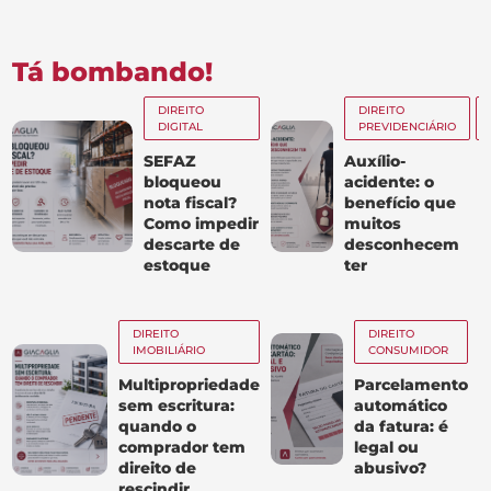
Tá bombando!
DIREITO
DIREITO
DIGITAL
PREVIDENCIÁRIO
SEFAZ
Auxílio-
bloqueou
acidente: o
nota fiscal?
benefício que
Como impedir
muitos
descarte de
desconhecem
estoque
ter
DIREITO
DIREITO
IMOBILIÁRIO
CONSUMIDOR
Multipropriedade
Parcelamento
sem escritura:
automático
quando o
da fatura: é
comprador tem
legal ou
direito de
abusivo?
rescindir