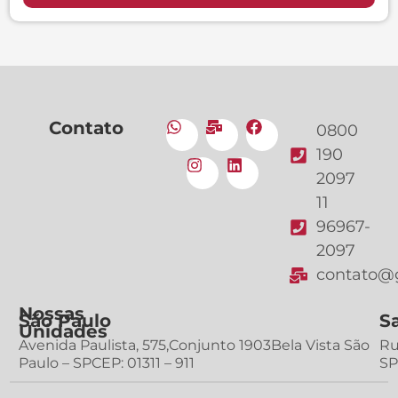
Contato
0800
190
2097
11
96967-
2097
contato@g
Nossas
São Paulo
S
Unidades
Avenida Paulista, 575,Conjunto 1903Bela Vista São
Ru
Paulo – SPCEP: 01311 – 911
SP