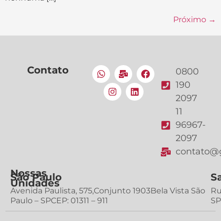
Próximo
→
Contato
0800
190
2097
11
96967-
2097
contato@g
Nossas
São Paulo
S
Unidades
Avenida Paulista, 575,Conjunto 1903Bela Vista São
Ru
Paulo – SPCEP: 01311 – 911
SP