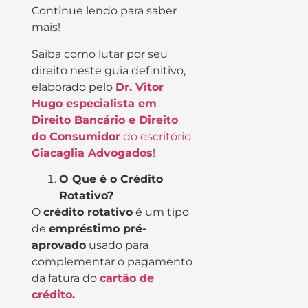
Continue lendo para saber
mais!
Saiba como lutar por seu
direito neste guia definitivo,
elaborado pelo
Dr. Vitor
Hugo especialista em
Direito Bancário e Direito
do Consumidor
do escritório
Giacaglia Advogados
!
O Que é o Crédito
Rotativo?
O
crédito rotativo
é um tipo
de
empréstimo pré-
aprovado
usado para
complementar o pagamento
da fatura do
cartão de
crédito.