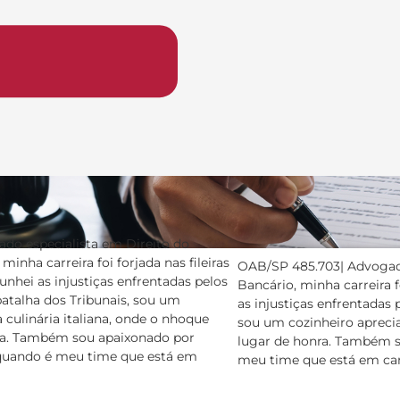
do especialista em Direito do
inha carreira foi forjada nas fileiras
OAB/SP 485.703| Advogado
nhei as injustiças enfrentadas pelos
Bancário, minha carreira f
atalha dos Tribunais, sou um
as injustiças enfrentadas 
 culinária italiana, onde o nhoque
sou um cozinheiro aprecia
ra. Também sou apaixonado por
lugar de honra. Também s
 quando é meu time que está em
meu time que está em c