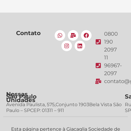
Contato
0800
190
2097
11
96967-
2097
contato@g
Nossas
São Paulo
S
Unidades
Avenida Paulista, 575,Conjunto 1903Bela Vista São
Ru
Paulo – SPCEP: 01311 – 911
SP
Esta página pertence à Giacaglia Sociedade de