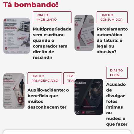
Tá bombando!
DIREITO
DIREITO
IMOBILIÁRIO
CONSUMIDOR
Multipropriedade
Parcelamento
sem escritura:
automático
quando o
da fatura: é
comprador tem
legal ou
direito de
abusivo?
rescindir
DIREITO
PENAL
DIREITO
DIREITO
PREVIDENCIÁRIO
TRABALHISTA
Acusado
Auxílio-acidente: o
de
benefício que
divulgar
muitos
fotos
desconhecem ter
íntimas
ou
nudes: o
que fazer