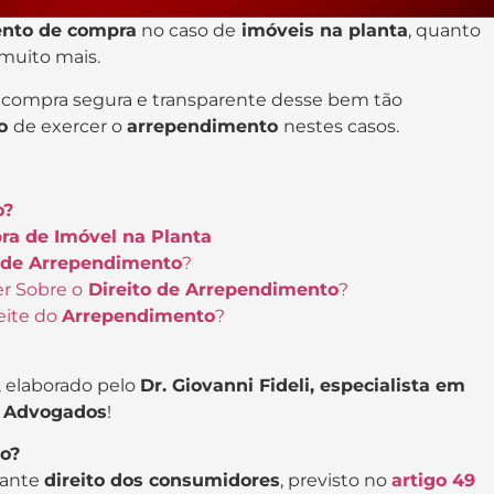
ento de compra
no caso de
imóveis na planta
, quanto
 muito mais.
 compra segura e transparente desse bem tão
to
de exercer o
arrependimento
nestes casos.
o?
ra de Imóvel na Planta
o de Arrependimento
?
r Sobre o
Direito de Arrependimento
?
eite do
Arrependimento
?
, elaborado pelo
Dr. Giovanni Fideli, especialista em
ia Advogados
!
o?
tante
direito dos consumidores
, previsto no
artigo 49