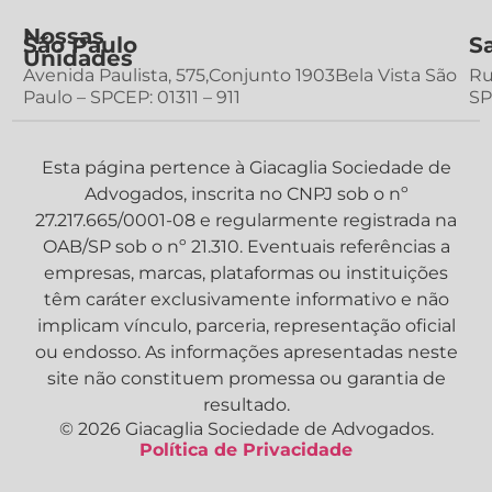
Nossas
São Paulo
S
Unidades
Avenida Paulista, 575,Conjunto 1903Bela Vista São
Ru
Paulo – SPCEP: 01311 – 911
SP
Esta página pertence à Giacaglia Sociedade de
Advogados, inscrita no CNPJ sob o nº
27.217.665/0001-08 e regularmente registrada na
OAB/SP sob o nº 21.310. Eventuais referências a
empresas, marcas, plataformas ou instituições
têm caráter exclusivamente informativo e não
implicam vínculo, parceria, representação oficial
ou endosso. As informações apresentadas neste
site não constituem promessa ou garantia de
resultado.
© 2026 Giacaglia Sociedade de Advogados.
Política de Privacidade