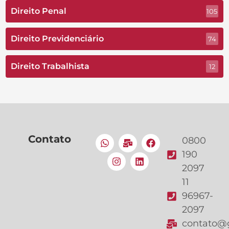
Direito Penal
105
Direito Previdenciário
74
Direito Trabalhista
12
Contato
0800
190
2097
11
96967-
2097
contato@g