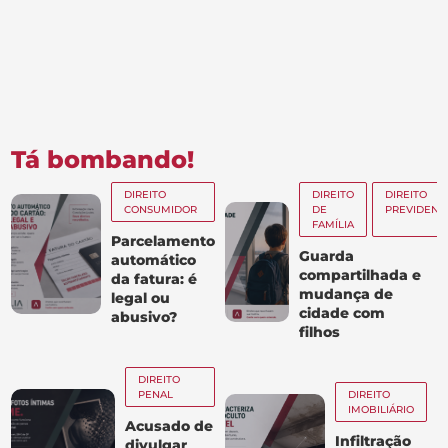
Tá bombando!
DIREITO
DIREITO
DIREITO
CONSUMIDOR
DE
PREVIDENC
FAMÍLIA
Parcelamento
Guarda
automático
compartilhada e
da fatura: é
mudança de
legal ou
cidade com
abusivo?
filhos
DIREITO
PENAL
DIREITO
IMOBILIÁRIO
Acusado de
Infiltração
divulgar