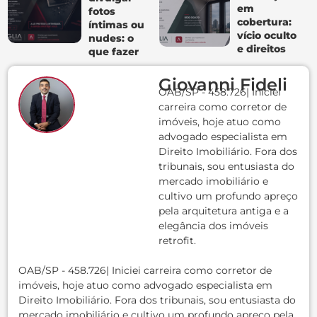
em
fotos
cobertura:
íntimas ou
vício oculto
nudes: o
e direitos
que fazer
Giovanni Fideli
OAB/SP - 458.726| Iniciei
carreira como corretor de
imóveis, hoje atuo como
advogado especialista em
Direito Imobiliário. Fora dos
tribunais, sou entusiasta do
mercado imobiliário e
cultivo um profundo apreço
pela arquitetura antiga e a
elegância dos imóveis
retrofit.
OAB/SP - 458.726| Iniciei carreira como corretor de
imóveis, hoje atuo como advogado especialista em
Direito Imobiliário. Fora dos tribunais, sou entusiasta do
mercado imobiliário e cultivo um profundo apreço pela