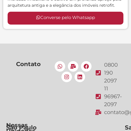
arquitetura antiga e a elegância dos imóveis retrofit.
Converse pelo Whatsapp
Contato
0800
190
2097
11
96967-
2097
contato@g
Nossas
São Paulo
S
Unidades