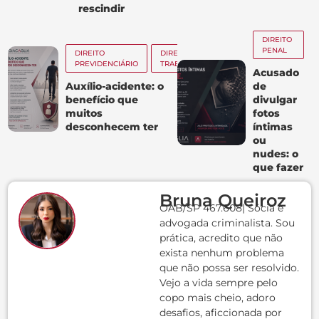
rescindir
DIREITO
PENAL
DIREITO
DIREITO
PREVIDENCIÁRIO
TRABALHISTA
Acusado
Auxílio-acidente: o
de
benefício que
divulgar
muitos
fotos
desconhecem ter
íntimas
ou
nudes: o
que fazer
Bruna Queiroz
OAB/SP 467.608| Sócia e
advogada criminalista. Sou
prática, acredito que não
exista nenhum problema
que não possa ser resolvido.
Vejo a vida sempre pelo
copo mais cheio, adoro
desafios, aficcionada por