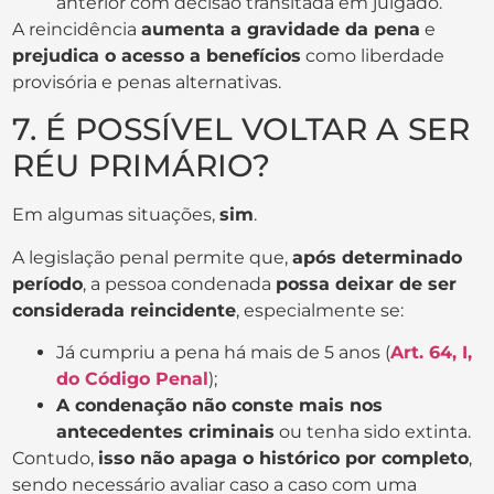
anterior com decisão transitada em julgado.
A reincidência
aumenta a gravidade da pena
e
prejudica o acesso a benefícios
como liberdade
provisória e penas alternativas.
7. É POSSÍVEL VOLTAR A SER
RÉU PRIMÁRIO?
Em algumas situações,
sim
.
A legislação penal permite que,
após determinado
período
, a pessoa condenada
possa deixar de ser
considerada reincidente
, especialmente se:
Já cumpriu a pena há mais de 5 anos (
Art. 64, I,
do Código Penal
);
A condenação não conste mais nos
antecedentes criminais
ou tenha sido extinta.
Contudo,
isso não apaga o histórico por completo
,
sendo necessário avaliar caso a caso com uma