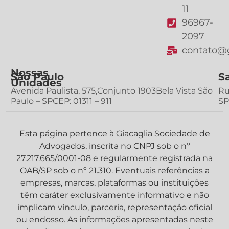
11
96967-
2097
contato@g
Nossas
São Paulo
S
Unidades
Avenida Paulista, 575,Conjunto 1903Bela Vista São
Ru
Paulo – SPCEP: 01311 – 911
SP
Esta página pertence à Giacaglia Sociedade de
Advogados, inscrita no CNPJ sob o nº
27.217.665/0001-08 e regularmente registrada na
OAB/SP sob o nº 21.310. Eventuais referências a
empresas, marcas, plataformas ou instituições
têm caráter exclusivamente informativo e não
implicam vínculo, parceria, representação oficial
ou endosso. As informações apresentadas neste