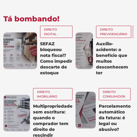
Tá bombando!
DIREITO
DIREITO
DIGITAL
PREVIDENCIÁRIO
SEFAZ
Auxílio-
bloqueou
acidente: o
nota fiscal?
benefício que
Como impedir
muitos
descarte de
desconhecem
estoque
ter
DIREITO
DIREITO
IMOBILIÁRIO
CONSUMIDOR
Multipropriedade
Parcelamento
sem escritura:
automático
quando o
da fatura: é
comprador tem
legal ou
direito de
abusivo?
rescindir