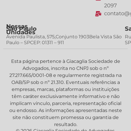
2097
contato@g
Nossas
São Paulo
S
Unidades
Avenida Paulista, 575,Conjunto 1903Bela Vista São
Ru
Paulo – SPCEP: 01311 – 911
SP
Esta página pertence à Giacaglia Sociedade de
Advogados, inscrita no CNPJ sob o nº
27.217.665/0001-08 e regularmente registrada na
OAB/SP sob o nº 21.310. Eventuais referências a
empresas, marcas, plataformas ou instituições
têm caráter exclusivamente informativo e não
implicam vínculo, parceria, representação oficial
ou endosso. As informações apresentadas neste
site não constituem promessa ou garantia de
resultado.
© 2026 Giacaglia Sociedade de Advogados.