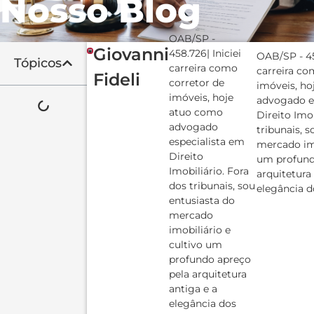
Nosso Blog
OAB/SP -
Giovanni
458.726| Iniciei
OAB/SP - 45
Tópicos
carreira como
carreira co
Fideli
corretor de
imóveis, h
imóveis, hoje
advogado e
atuo como
Direito Imob
advogado
tribunais, 
especialista em
mercado imo
Direito
um profund
Imobiliário. Fora
arquitetura
dos tribunais, sou
elegância do
entusiasta do
mercado
imobiliário e
cultivo um
profundo apreço
pela arquitetura
antiga e a
elegância dos