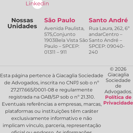
Linkedin
Nossas
São Paulo
Santo André
Unidades
Avenida Paulista,
Rua Laura, 262, 6º
575,Conjunto
andarCentro –
1903Bela Vista São
Santo André –
Paulo – SPCEP:
SPCEP: 09040-
01311 – 911
240
© 2026
Giacaglia
Esta página pertence à Giacaglia Sociedade
Sociedade
de Advogados, inscrita no CNPJ sob o nº
de
27.217.665/0001-08 e regularmente
Advogados.
registrada na OAB/SP sob o nº 21.310.
Política de
Privacidade
Eventuais referências a empresas, marcas,
plataformas ou instituições têm caráter
exclusivamente informativo e não
implicam vínculo, parceria, representação
oficial ou endosso. As informações