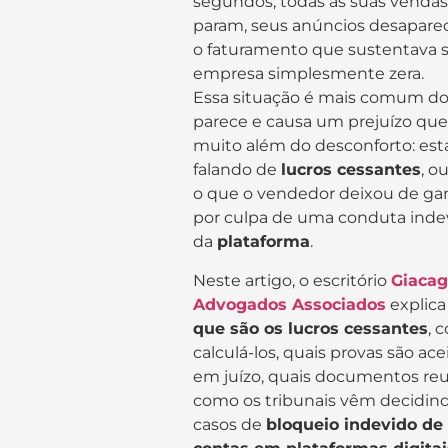
segundos, todas as suas vendas
param, seus anúncios desapar
o faturamento que sustentava 
empresa simplesmente zera.
Essa situação é mais comum d
parece e causa um prejuízo que
muito além do desconforto: es
falando de
lucros cessantes
, ou
o que o vendedor deixou de ga
por culpa de uma conduta inde
da
plataforma
.
Neste artigo, o escritório
Giacag
Advogados Associados
explic
que são os lucros cessantes
, 
calculá-los, quais provas são ace
em juízo, quais documentos reu
como os tribunais vêm decidin
casos de
bloqueio indevido de