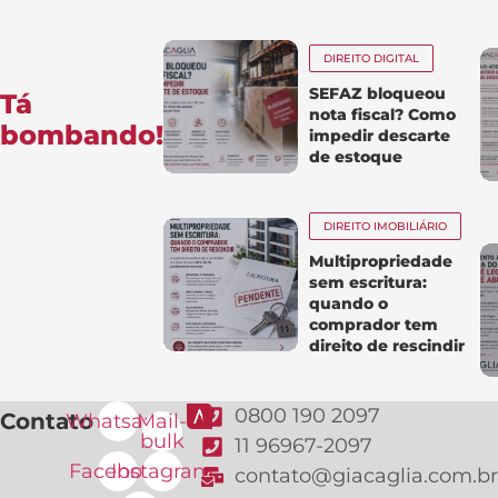
DIREITO DIGITAL
SEFAZ bloqueou
Tá
nota fiscal? Como
bombando!
impedir descarte
de estoque
DIREITO IMOBILIÁRIO
Multipropriedade
sem escritura:
quando o
comprador tem
direito de rescindir
0800 190 2097
Contato
Whatsapp
Mail-
bulk
11 96967-2097
Facebook
Instagram
contato@giacaglia.com.br