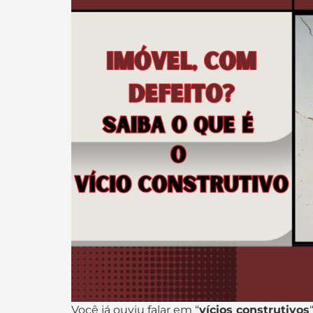
Você já ouviu falar em “
vícios construtivos