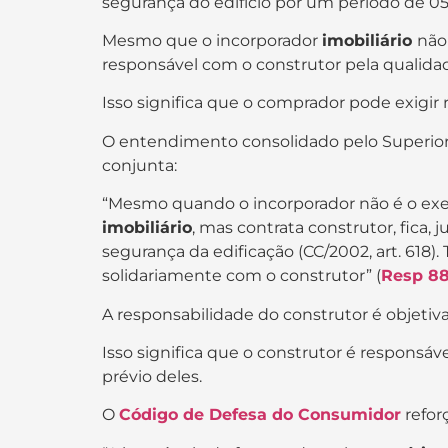
segurança do edifício por um período de 05
Mesmo que o incorporador
imobiliário
não
responsável com o construtor pela qualida
Isso significa que o comprador pode exigir
O entendimento consolidado pelo Superior T
conjunta:
“Mesmo quando o incorporador não é o ex
imobiliário
, mas contrata construtor, fica,
segurança da edificação (CC/2002, art. 618)
solidariamente com o construtor” (
Resp 88
A responsabilidade do construtor é objetiva
Isso significa que o construtor é respons
prévio deles.
O
Código de Defesa do Consumidor
refor