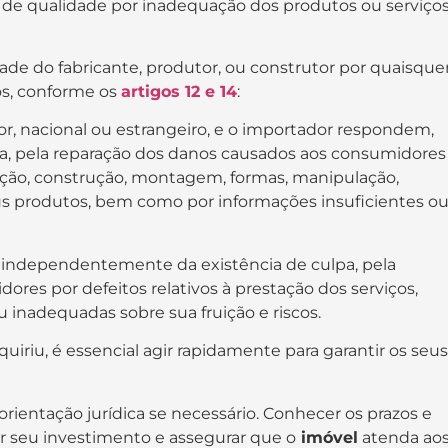
s
de qualidade por inadequação dos produtos ou serviço
de do fabricante, produtor, ou construtor por quaisque
os, conforme os
artigos 12 e 14
:
tor, nacional ou estrangeiro, e o importador respondem,
, pela reparação dos danos causados aos consumidores
cação, construção, montagem, formas, manipulação,
 produtos, bem como por informações insuficientes o
e independentemente da existência de culpa, pela
res por defeitos relativos à prestação dos serviços,
inadequadas sobre sua fruição e riscos.
uiriu, é essencial agir rapidamente para garantir os seus
entação jurídica se necessário. Conhecer os prazos e
er seu investimento e assegurar que o
imóvel
atenda ao