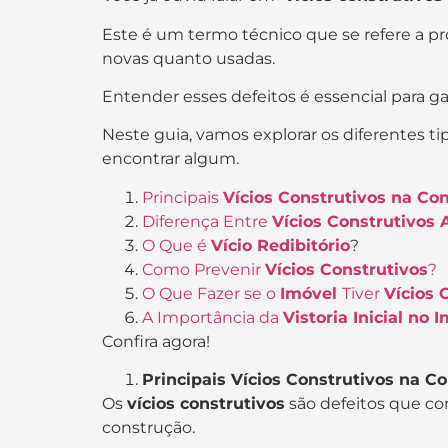
Este é um termo técnico que se refere a 
novas quanto usadas.
Entender esses defeitos é essencial para g
Neste guia, vamos explorar os diferentes t
encontrar algum.
Principais
Vícios Construtivos na Con
Diferença Entre
Vícios Construtivos 
O Que é
Vício Redibitório
?
Como Prevenir
Vícios Construtivos
?
O Que Fazer se o
Imóvel
Tiver
Vícios 
A Importância da
Vistoria Inicial no 
Confira agora!
Principais Vícios Construtivos na Co
Os
vícios construtivos
são defeitos que c
construção.