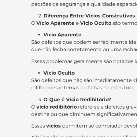
padrões de segurança e qualidade esperad
Diferença Entre Vícios Construtivos
O
Vício Aparente
e
Vício Oculto
são termos
Vício Aparente
São defeitos que podem ser facilmente id
que não fecha corretamente ou uma rachadu
Esses problemas geralmente são notados l
Vício Oculto
São defeitos que não são imediatamente v
infiltrações internas ou falhas na estrutura.
O Que é Vício Redibitório?
O
vício redibitório
refere-se a defeitos gra
destina ou que diminuem significativament
Esses
vícios
permitem ao comprador devol