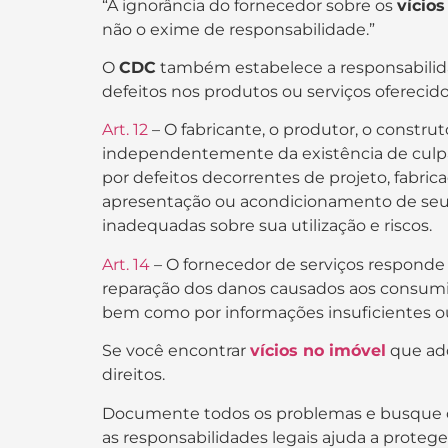
“A ignorância do fornecedor sobre os
vício
não o exime de responsabilidade.”
O
CDC
também estabelece a responsabilida
defeitos nos produtos ou serviços oferecid
Art. 12
– O fabricante, o produtor, o constru
independentemente da existência de culpa
por defeitos decorrentes de projeto, fabri
apresentação ou acondicionamento de seus
inadequadas sobre sua utilização e riscos.
Art. 14
– O fornecedor de serviços respond
reparação dos danos causados aos consumido
bem como por informações insuficientes ou 
Se você encontrar
vícios no imóvel
que adq
direitos.
Documente todos os problemas e busque ori
as responsabilidades legais ajuda a proteg