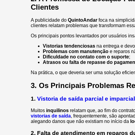
Clientes
A publicidade do
QuintoAndar
foca na simplici
clientes relatam problemas que transformam ess
Os principais pontos levantados por usuários insa
Vistorias tendenciosas
na entrega e dev
Problemas com manutenção
e reparos nã
Dificuldade no contato com o suporte
;
Atrasos ou falta de repasse do pagament
Na prática, o que deveria ser uma solução efici
3. Os Principais Problemas Re
1.
Vistoria de saída parcial e imparcia
Muitos
inquilinos
relatam que, ao fim do contrat
vistorias de saída
, frequentemente, são apont
alegando danos que não existiam no início da
l
2. Falta de atendimento em reparos d