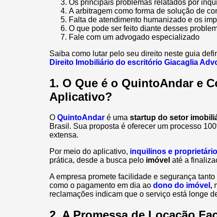
Os principais problemas relatados por inqui
A arbitragem como forma de solução de conf
Falta de atendimento humanizado e os imp
O que pode ser feito diante desses proble
Fale com um advogado especializado
Saiba como lutar pelo seu direito neste guia defi
Direito Imobiliário do escritório Giacaglia A
1. O Que é o QuintoAndar e 
Aplicativo?
O
QuintoAndar
é uma
startup do setor imobili
Brasil. Sua proposta é oferecer um processo 100
extensa.
Por meio do aplicativo,
inquilinos e proprietári
prática, desde a busca pelo
imóvel
até a finaliz
A empresa promete facilidade e segurança tanto
como o pagamento em dia ao
dono do imóvel
,
m
reclamações indicam que o serviço está longe de
2. A Promessa de Locação Faci