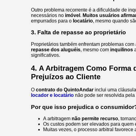
Outro problema recorrente é a dificuldade de in
necessários no
imóvel
.
Muitos usuários afirm
empurrados para o
locatário
, mesmo quando sã
3. Falta de repasse ao proprietário
Proprietários também enfrentam problemas com a
repasse dos aluguéis
, mesmo com
inquilinos
a
significativos.
4. A Arbitragem Como Forma d
Prejuízos ao Cliente
O
contrato do QuintoAndar
inclui uma cláusula
locador e locatário
não pode ser resolvida pela v
Por que isso prejudica o consumidor
A arbitragem
não permite recurso
, tornan
Os custos podem ser elevados para quem e
Muitas vezes, o processo arbitral favorec