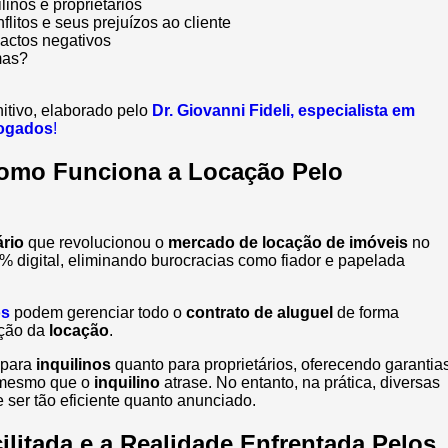
linos e proprietários
litos e seus prejuízos ao cliente
actos negativos
mas?
nitivo, elaborado pelo
Dr. Giovanni Fideli, especialista em
dvogados
!
Como Funciona a Locação Pelo
ário
que revolucionou o
mercado de locação de imóveis
no
% digital, eliminando burocracias como fiador e papelada
os
podem gerenciar todo o
contrato de aluguel
de forma
ação da
locação
.
 para
inquilinos
quanto para proprietários, oferecendo garantia
esmo que o
inquilino
atrase. No entanto, na prática, diversas
 ser tão eficiente quanto anunciado.
litada e a Realidade Enfrentada Pelos