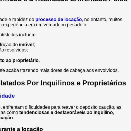
dade e rapidez do
processo de locação
, no entanto, muitos
a experiência em um verdadeiro pesadelo.
tisfeitos incluem:
olução do
imóvel
;
o resolvidos;
o ao proprietário
.
ente acaba trazendo mais dores de cabeça aos envolvidos.
latados Por Inquilinos e Proprietários
lidade
o, enfrentam dificuldades para reaver o depósito caução, as
adas como
tendenciosas e desfavoráveis ao inquilino
,
ocação
.
urante a locação