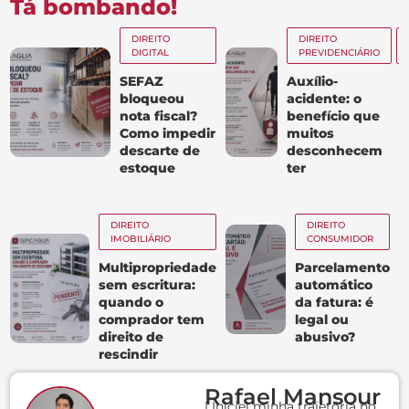
Tá bombando!
DIREITO
DIREITO
DIGITAL
PREVIDENCIÁRIO
SEFAZ
Auxílio-
bloqueou
acidente: o
nota fiscal?
benefício que
Como impedir
muitos
descarte de
desconhecem
estoque
ter
DIREITO
DIREITO
IMOBILIÁRIO
CONSUMIDOR
Multipropriedade
Parcelamento
sem escritura:
automático
quando o
da fatura: é
comprador tem
legal ou
direito de
abusivo?
rescindir
Rafael Mansour
| Iniciei minha trajetória no