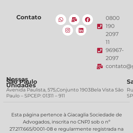
Contato
0800
190
2097
11
96967-
2097
contato@g
Nossas
São Paulo
S
Unidades
Avenida Paulista, 575,Conjunto 1903Bela Vista São
Ru
Paulo – SPCEP: 01311 – 911
SP
Esta página pertence à Giacaglia Sociedade de
Advogados, inscrita no CNPJ sob o nº
27.217.665/0001-08 e regularmente registrada na