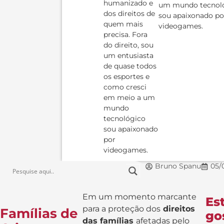
humanizado e
um mundo tecnol
dos direitos de
sou apaixonado po
quem mais
videogames.
precisa. Fora
do direito, sou
um entusiasta
de quase todos
os esportes e
como cresci
em meio a um
mundo
tecnológico
sou apaixonado
por
videogames.
Bruno Spanu
05/
Em um momento marcante
Es
para a proteção dos
direitos
Famílias de
go
das famílias
afetadas pelo