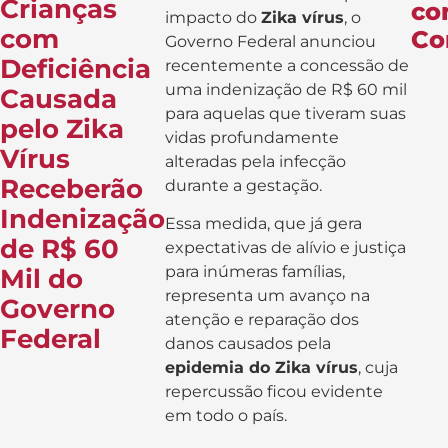
Crianças
co
impacto do
Zika vírus
, o
com
Co
Governo Federal anunciou
Deficiência
recentemente a concessão de
uma indenização de R$ 60 mil
Causada
para aquelas que tiveram suas
pelo Zika
vidas profundamente
Vírus
alteradas pela infecção
Receberão
durante a gestação.
Indenização
Essa medida, que já gera
de R$ 60
expectativas de alívio e justiça
para inúmeras famílias,
Mil do
representa um avanço na
Governo
atenção e reparação dos
Federal
danos causados pela
epidemia do Zika vírus
, cuja
repercussão ficou evidente
em todo o país.