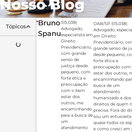
Nosso Blog
OAB/SP
Bruno
515.038|
OAB/SP 515.038|
Tópicos
Advogado,
Advogado, especial
Spanu
especialista em
em Direito
Direito
Previdenciário, c
Previdenciário,
grande senso de ju
com grande
desde pequeno, c
senso de
forte ética e
justiça desde
preocupação com
pequeno, com
estar dos outros, 
forte ética e
encaminhando par
preocupação
busca de um
com o bem
atendimento
estar dos
humanizado e dos
outros, me
direitos de quem 
encaminhando
precisa. Fora do dir
para a busca de
sou um entusiasta
um
quase todos os es
atendimento
e como cresci em 