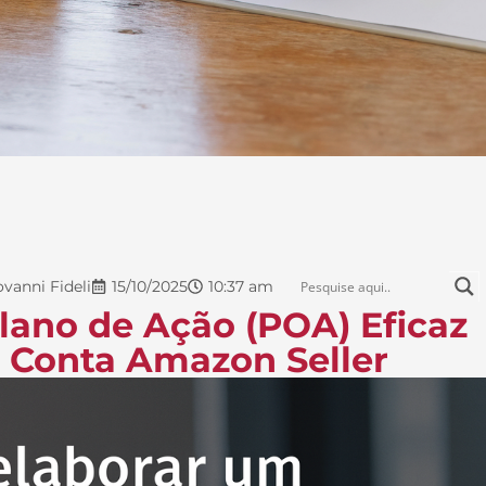
ovanni Fideli
15/10/2025
10:37 am
ano de Ação (POA) Eficaz
 Conta Amazon Seller