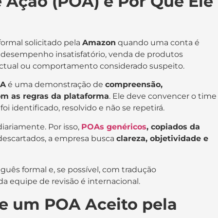
e Ação (POA) e Por Que Ele
rmal solicitado pela
Amazon
quando uma conta é
s, desempenho insatisfatório, venda de produtos
ectual ou comportamento considerado suspeito.
A
é uma demonstração de
compreensão,
m as regras da plataforma
. Ele deve convencer o time
i identificado, resolvido e não se repetirá.
diariamente. Por isso,
POAs genéricos
, copiados da
descartados, a empresa busca
clareza, objetividade e
uês formal e, se possível, com tradução
 da equipe de revisão é internacional.
 de um POA Aceito pela