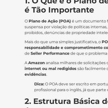
1. O Que é o Plano d
é Tão Importante
O
Plano de Ação (POA)
é um documento fo
suspensa por violação de políticas interna
proibidos, denúncias de propriedade intel
Mais do que uma simples justificativa, o
PO
responsabilidade e comprometimento co
de
Seller Performance
de que o problema fo
A
Amazon
analisa milhares de solicitações 
internet ou mal redigidos
são facilmente 
evidências
.
Dica:
O POA deve ser escrito em portug
profissional para o inglês, já que parte
2. Estrutura Básica