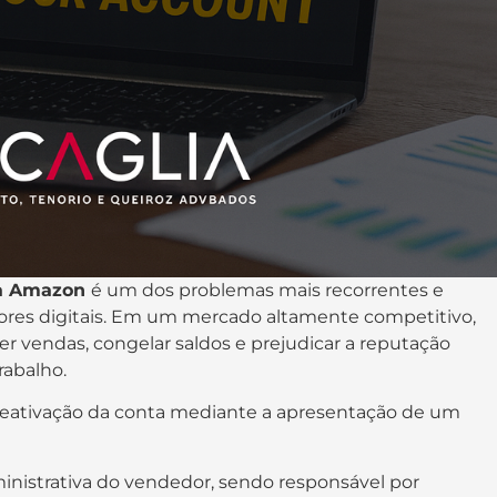
na Amazon
é um dos problemas mais recorrentes e
es digitais. Em um mercado altamente competitivo,
er vendas, congelar saldos e prejudicar a reputação
rabalho.
reativação da conta mediante a apresentação de um
nistrativa do vendedor, sendo responsável por