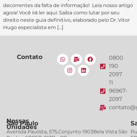
decorrentes da falta de informação! Leia nosso artigo
agora! Você irá ler aqui: Saiba como lutar por seu
direito neste guia definitivo, elaborado pelo Dr. Vitor
Hugo especialista em […]
Contato
0800
190
2097
11
96967-
2097
contato@g
Nossas
São Paulo
S
Unidades
Avenida Paulista, 575,Conjunto 1903Bela Vista São
Ru