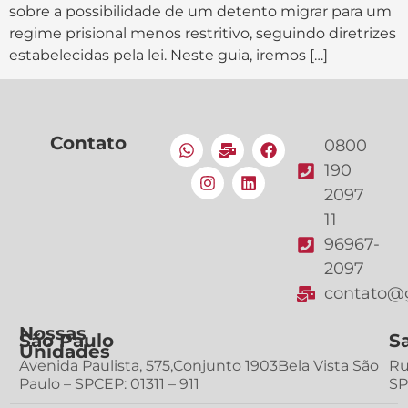
sobre a possibilidade de um detento migrar para um
regime prisional menos restritivo, seguindo diretrizes
estabelecidas pela lei. Neste guia, iremos […]
Contato
0800
190
2097
11
96967-
2097
contato@g
Nossas
São Paulo
S
Unidades
Avenida Paulista, 575,Conjunto 1903Bela Vista São
Ru
Paulo – SPCEP: 01311 – 911
SP