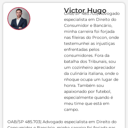
Victor Hugo
OAB/SP 485.703| Advogado
especialista em Direito do
Consumidor e Bancário,
minha carreira foi forjada
nas fileiras do Procon, onde
testemunhei as injustiças
enfrentadas pelos
consumidores. Fora da
batalha dos Tribunais, sou
um cozinheiro apreciador
da culinária italiana, onde o
nhoque ocupa um lugar de
honra. Também sou
apaixonado por futebol,
especialmente quando é
meu time que está em
campo.
OAB/SP 485.703| Advogado especialista em Direito do
Consumidor e Bancário, minha carreira foi forjada nas