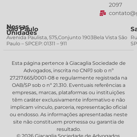
2097
contato@g
Nossas
São Paulo
S
Unidades
Avenida Paulista, 575,Conjunto 1903Bela Vista São
Ru
Paulo – SPCEP: 01311 – 911
SP
Esta página pertence à Giacaglia Sociedade de
Advogados, inscrita no CNPJ sob o nº
27.217.665/0001-08 e regularmente registrada na
OAB/SP sob o nº 21.310. Eventuais referências a
empresas, marcas, plataformas ou instituições
têm caráter exclusivamente informativo e não
implicam vínculo, parceria, representação oficial
ou endosso. As informações apresentadas neste
site não constituem promessa ou garantia de
resultado.
© 2026 Giacaglia Sociedade de Advogados.