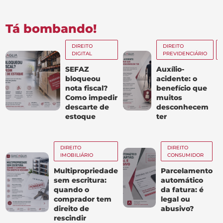
Tá bombando!
DIREITO
DIREITO
DIGITAL
PREVIDENCIÁRIO
SEFAZ
Auxílio-
bloqueou
acidente: o
nota fiscal?
benefício que
Como impedir
muitos
descarte de
desconhecem
estoque
ter
DIREITO
DIREITO
IMOBILIÁRIO
CONSUMIDOR
Multipropriedade
Parcelamento
sem escritura:
automático
quando o
da fatura: é
comprador tem
legal ou
direito de
abusivo?
rescindir