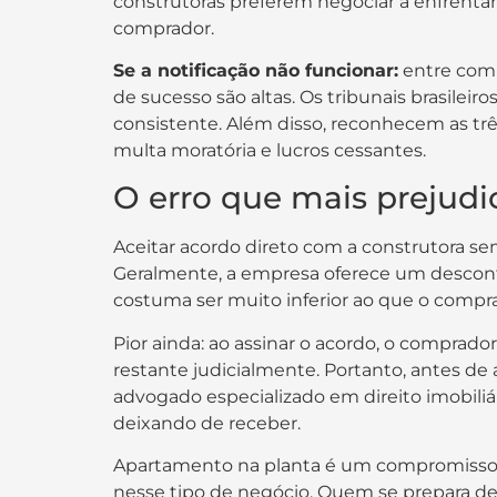
construtoras preferem negociar a enfrentar
comprador.
Se a notificação não funcionar:
entre com 
de sucesso são altas. Os tribunais brasilei
consistente. Além disso, reconhecem as tr
multa moratória e lucros cessantes.
O erro que mais prejud
Aceitar acordo direto com a construtora s
Geralmente, a empresa oferece um desconto
costuma ser muito inferior ao que o compra
Pior ainda: ao assinar o acordo, o comprad
restante judicialmente. Portanto, antes d
advogado especializado em direito imobiliá
deixando de receber.
Apartamento na planta é um compromisso de
nesse tipo de negócio. Quem se prepara d