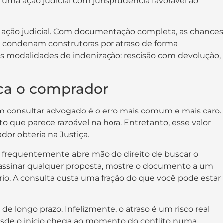
 uma ação judicial com jurisprudência favorável ao
ação judicial. Com documentação completa, as chances
ros condenam construtoras por atraso de forma
ês modalidades de indenização: rescisão com devolução,
ica o comprador
em consultar advogado é o erro mais comum e mais caro.
 que parece razoável na hora. Entretanto, esse valor
dor obteria na Justiça.
or frequentemente abre mão do direito de buscar o
e assinar qualquer proposta, mostre o documento a um
rio. A consulta custa uma fração do que você pode estar
 longo prazo. Infelizmente, o atraso é um risco real
esde o início chega ao momento do conflito numa