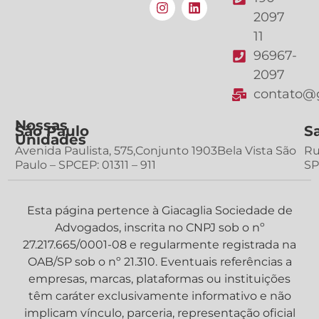
2097
11
96967-
2097
contato@g
Nossas
São Paulo
S
Unidades
Avenida Paulista, 575,Conjunto 1903Bela Vista São
Ru
Paulo – SPCEP: 01311 – 911
SP
Esta página pertence à Giacaglia Sociedade de
Advogados, inscrita no CNPJ sob o nº
27.217.665/0001-08 e regularmente registrada na
OAB/SP sob o nº 21.310. Eventuais referências a
empresas, marcas, plataformas ou instituições
têm caráter exclusivamente informativo e não
implicam vínculo, parceria, representação oficial