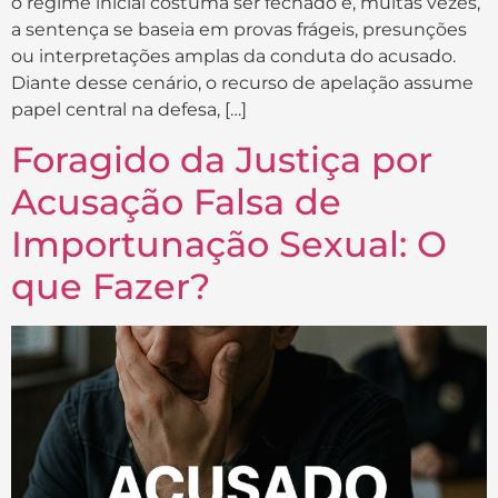
o regime inicial costuma ser fechado e, muitas vezes,
a sentença se baseia em provas frágeis, presunções
ou interpretações amplas da conduta do acusado.
Diante desse cenário, o recurso de apelação assume
papel central na defesa, […]
Foragido da Justiça por
Acusação Falsa de
Importunação Sexual: O
que Fazer?