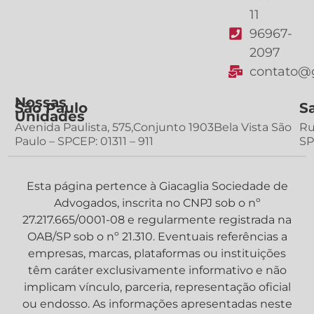
11
96967-
2097
contato@g
Nossas
São Paulo
S
Unidades
Avenida Paulista, 575,Conjunto 1903Bela Vista São
Ru
Paulo – SPCEP: 01311 – 911
SP
Esta página pertence à Giacaglia Sociedade de
Advogados, inscrita no CNPJ sob o nº
27.217.665/0001-08 e regularmente registrada na
OAB/SP sob o nº 21.310. Eventuais referências a
empresas, marcas, plataformas ou instituições
têm caráter exclusivamente informativo e não
implicam vínculo, parceria, representação oficial
ou endosso. As informações apresentadas neste