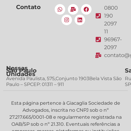
Contato
0800
190
2097
11
96967-
2097
contato@g
Nossas
São Paulo
S
Unidades
Avenida Paulista, 575,Conjunto 1903Bela Vista São
Ru
Paulo – SPCEP: 01311 – 911
SP
Esta página pertence à Giacaglia Sociedade de
Advogados, inscrita no CNPJ sob o nº
27.217.665/0001-08 e regularmente registrada na
OAB/SP sob o nº 21.310. Eventuais referências a