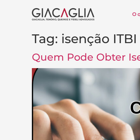
O 
Tag:
isenção ITBI
Quem Pode Obter Ise