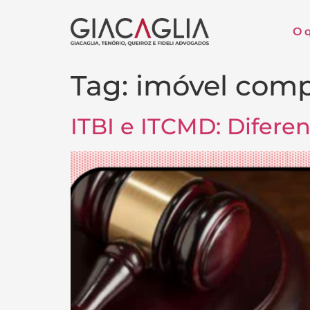
O 
Tag:
imóvel comp
ITBI e ITCMD: Difere