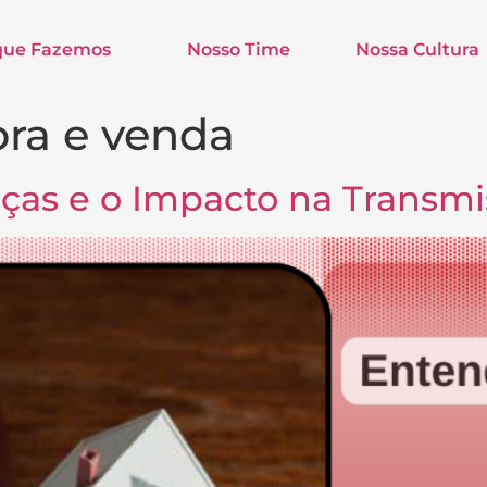
que Fazemos
Nosso Time
Nossa Cultura
ra e venda
nças e o Impacto na Transm