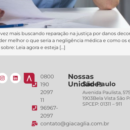
a vez mais buscando reparação na justiça por danos de
nder melhor o que seria a negligência médica e como os
sobre: Leia agora e esteja […]
Nossas
0800
Unidades
São Paulo
190
2097
Avenida Paulista, 57
1903Bela Vista São P
11
SPCEP: 01311 – 911
96967-
2097
contato@giacaglia.com.br