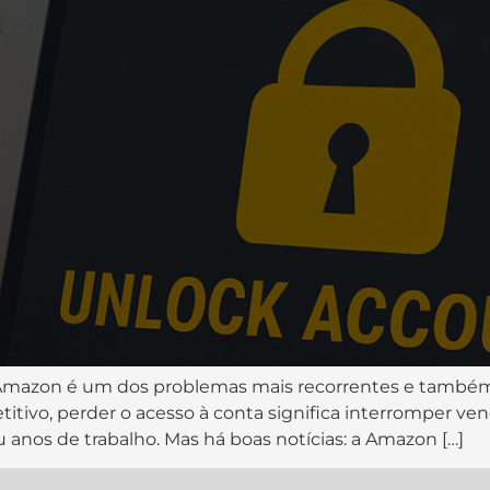
 Amazon é um dos problemas mais recorrentes e també
ivo, perder o acesso à conta significa interromper vend
anos de trabalho. Mas há boas notícias: a Amazon […]