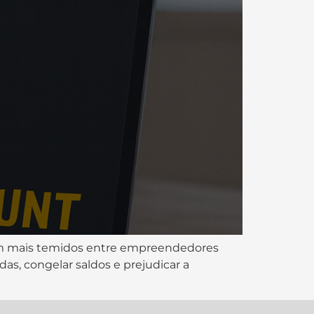
m mais temidos entre empreendedores
as, congelar saldos e prejudicar a