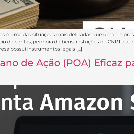
ais é uma das situações mais delicadas que uma empres
eio de contas, penhora de bens, restrições no CNPJ e até 
esa possui instrumentos legais […]
ano de Ação (POA) Eficaz p