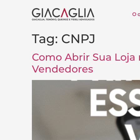
O 
Tag:
CNPJ
Como Abrir Sua Loja 
Vendedores