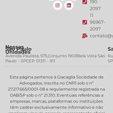
190
2097
11
96967-
2097
contato@g
Nossas
São Paulo
S
Unidades
Avenida Paulista, 575,Conjunto 1903Bela Vista São
Ru
Paulo – SPCEP: 01311 – 911
SP
Esta página pertence à Giacaglia Sociedade de
Advogados, inscrita no CNPJ sob o nº
27.217.665/0001-08 e regularmente registrada na
OAB/SP sob o nº 21.310. Eventuais referências a
empresas, marcas, plataformas ou instituições
têm caráter exclusivamente informativo e não