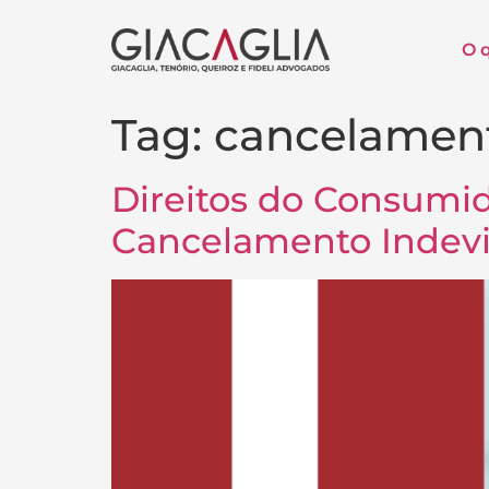
O 
Tag:
cancelament
Direitos do Consumid
Cancelamento Indev