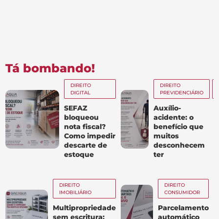
Tá bombando!
DIREITO
DIREITO
DIGITAL
PREVIDENCIÁRIO
SEFAZ
Auxílio-
bloqueou
acidente: o
nota fiscal?
benefício que
Como impedir
muitos
descarte de
desconhecem
estoque
ter
DIREITO
DIREITO
IMOBILIÁRIO
CONSUMIDOR
Multipropriedade
Parcelamento
sem escritura:
automático