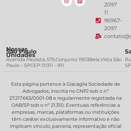
2097
11
96967-
2097
contato@g
Nossas
São Paulo
S
Unidades
Avenida Paulista, 575,Conjunto 1903Bela Vista São
Ru
Paulo – SPCEP: 01311 – 911
SP
Esta página pertence à Giacaglia Sociedade de
Advogados, inscrita no CNPJ sob o nº
27.217.665/0001-08 e regularmente registrada na
OAB/SP sob o nº 21.310. Eventuais referências a
empresas, marcas, plataformas ou instituições
têm caráter exclusivamente informativo e não
implicam vínculo, parceria, representação oficial