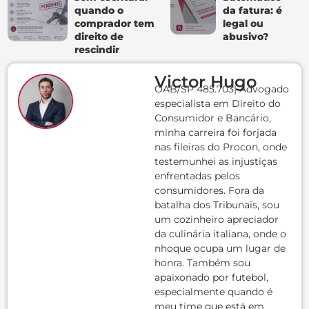
quando o
da fatura: é
comprador tem
legal ou
direito de
abusivo?
rescindir
Victor Hugo
OAB/SP 485.703| Advogado
especialista em Direito do
Consumidor e Bancário,
minha carreira foi forjada
nas fileiras do Procon, onde
testemunhei as injustiças
enfrentadas pelos
consumidores. Fora da
batalha dos Tribunais, sou
um cozinheiro apreciador
da culinária italiana, onde o
nhoque ocupa um lugar de
honra. Também sou
apaixonado por futebol,
especialmente quando é
meu time que está em