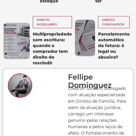
estoque
ter
DIREITO
DIREITO
IMOBILIÁRIO
CONSUMIDOR
Multipropriedade
Parcelamento
sem escritura:
automático
quando o
da fatura: é
comprador tem
legal ou
direito de
abusivo?
rescindir
Fellipe
Dominguez
OAB/SP 530.159| Advogado
com atuação especializada
em Direito de Família. Para
além da atuação jurídica,
carrego um interesse
genuíno pelas relações
humanas e pelos laços de
afeto. O fortalecimento de