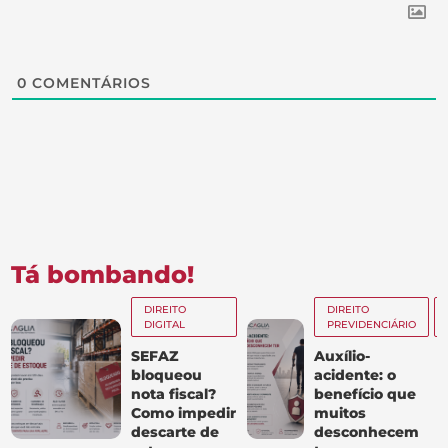
0
COMENTÁRIOS
Tá bombando!
DIREITO
DIREITO
DIGITAL
PREVIDENCIÁRIO
SEFAZ
Auxílio-
bloqueou
acidente: o
nota fiscal?
benefício que
Como impedir
muitos
descarte de
desconhecem