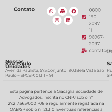
Contato
0800
190
2097
11
96967-
2097
contato@g
Nossas
São Paulo
S
Unidades
Avenida Paulista, 575,Conjunto 1903Bela Vista São
Ru
Paulo – SPCEP: 01311 – 911
SP
Esta página pertence à Giacaglia Sociedade de
Advogados, inscrita no CNPJ sob o nº
27.217.665/0001-08 e regularmente registrada na
OAB/SP sob o nº 21.310. Eventuais referências a