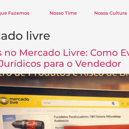
que Fazemos
Nosso Time
Nossa Cultura
ado livre
 no Mercado Livre: Como Ev
Jurídicos para o Vendedor