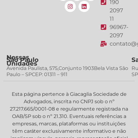
190
2097
11
96967-
2097
contato@g
Nossas
São Paulo
S
Unidades
Avenida Paulista, 575,Conjunto 1903Bela Vista São
Ru
Paulo – SPCEP: 01311 – 911
SP
Esta página pertence à Giacaglia Sociedade de
Advogados, inscrita no CNPJ sob o nº
27.217.665/0001-08 e regularmente registrada na
OAB/SP sob o nº 21.310. Eventuais referências a
empresas, marcas, plataformas ou instituições
têm caráter exclusivamente informativo e não