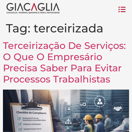
Tag:
terceirizada
Terceirização De Serviços:
O Que O Empresário
Precisa Saber Para Evitar
Processos Trabalhistas