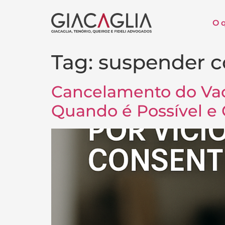
O 
Tag:
suspender c
Cancelamento do Vac
Quando é Possível e