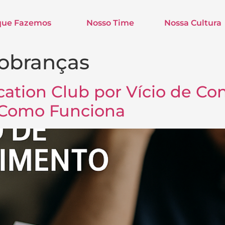
que Fazemos
Nosso Time
Nossa Cultura
obranças
ation Club por Vício de Co
 Como Funciona