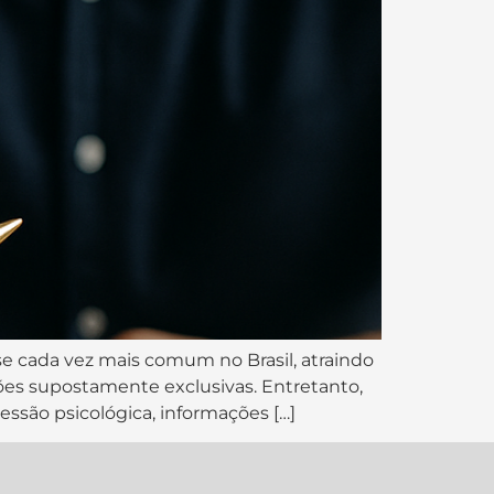
e cada vez mais comum no Brasil, atraindo
es supostamente exclusivas. Entretanto,
essão psicológica, informações […]