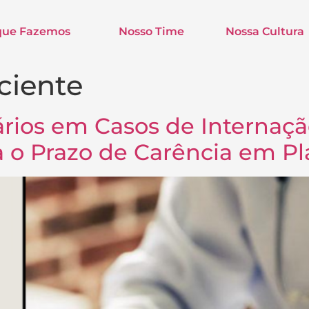
que Fazemos
Nosso Time
Nossa Cultura
ciente
iários em Casos de Internaç
 o Prazo de Carência em Pl