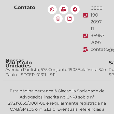
Contato
0800
190
2097
11
96967-
2097
contato@g
Nossas
São Paulo
S
Unidades
Avenida Paulista, 575,Conjunto 1903Bela Vista São
Ru
Paulo – SPCEP: 01311 – 911
SP
Esta página pertence à Giacaglia Sociedade de
Advogados, inscrita no CNPJ sob o nº
27.217.665/0001-08 e regularmente registrada na
OAB/SP sob o nº 21.310. Eventuais referências a