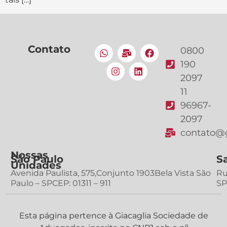
Contato
0800
190
2097
11
96967-
2097
contato@g
Nossas
São Paulo
S
Unidades
Avenida Paulista, 575,Conjunto 1903Bela Vista São
Ru
Paulo – SPCEP: 01311 – 911
SP
Esta página pertence à Giacaglia Sociedade de