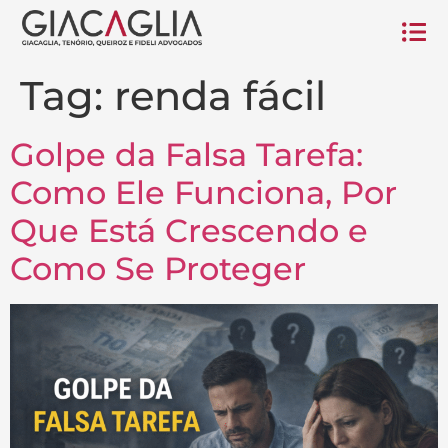
Tag:
renda fácil
Golpe da Falsa Tarefa:
Como Ele Funciona, Por
Que Está Crescendo e
Como Se Proteger