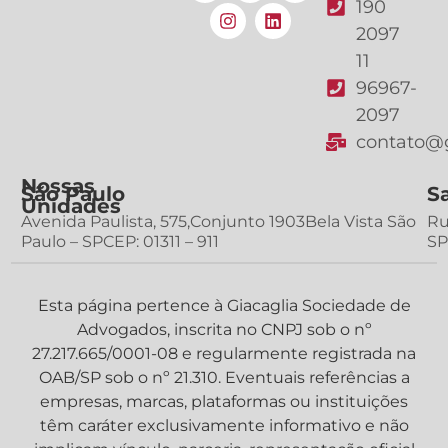
190
2097
11
96967-
2097
contato@g
Nossas
São Paulo
S
Unidades
Avenida Paulista, 575,Conjunto 1903Bela Vista São
Ru
Paulo – SPCEP: 01311 – 911
SP
Esta página pertence à Giacaglia Sociedade de
Advogados, inscrita no CNPJ sob o nº
27.217.665/0001-08 e regularmente registrada na
OAB/SP sob o nº 21.310. Eventuais referências a
empresas, marcas, plataformas ou instituições
têm caráter exclusivamente informativo e não