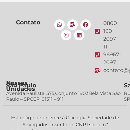
Contato
0800
190
2097
11
96967-
2097
contato@g
Nossas
São Paulo
S
Unidades
Avenida Paulista, 575,Conjunto 1903Bela Vista São
Ru
Paulo – SPCEP: 01311 – 911
SP
Esta página pertence à Giacaglia Sociedade de
Advogados, inscrita no CNPJ sob o nº