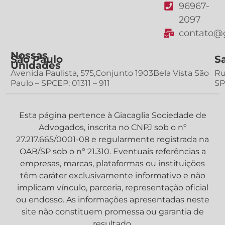
96967-
2097
contato@g
Nossas
São Paulo
S
Unidades
Avenida Paulista, 575,Conjunto 1903Bela Vista São
Ru
Paulo – SPCEP: 01311 – 911
SP
Esta página pertence à Giacaglia Sociedade de
Advogados, inscrita no CNPJ sob o nº
27.217.665/0001-08 e regularmente registrada na
OAB/SP sob o nº 21.310. Eventuais referências a
empresas, marcas, plataformas ou instituições
têm caráter exclusivamente informativo e não
implicam vínculo, parceria, representação oficial
ou endosso. As informações apresentadas neste
site não constituem promessa ou garantia de
resultado.