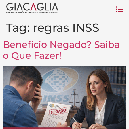
Tag:
regras INSS
Benefício Negado? Saiba
o Que Fazer!