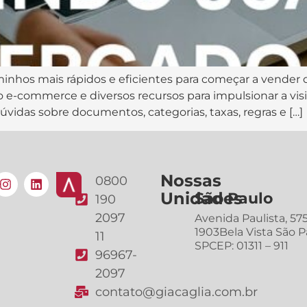
minhos mais rápidos e eficientes para começar a vender o
o e-commerce e diversos recursos para impulsionar a vis
úvidas sobre documentos, categorias, taxas, regras e […]
Nossas
0800
Unidades
São Paulo
190
2097
Avenida Paulista, 57
1903Bela Vista São P
11
SPCEP: 01311 – 911
96967-
2097
contato@giacaglia.com.br