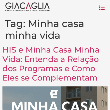
Tag:
Minha casa
minha vida
HIS e Minha Casa Minha
Vida: Entenda a Relação
dos Programas e Como
Eles se Complementam