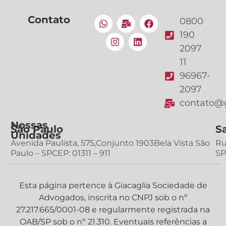
Contato
0800
190
2097
11
96967-
2097
contato@g
Nossas
São Paulo
S
Unidades
Avenida Paulista, 575,Conjunto 1903Bela Vista São
Ru
Paulo – SPCEP: 01311 – 911
SP
Esta página pertence à Giacaglia Sociedade de
Advogados, inscrita no CNPJ sob o nº
27.217.665/0001-08 e regularmente registrada na
OAB/SP sob o nº 21.310. Eventuais referências a