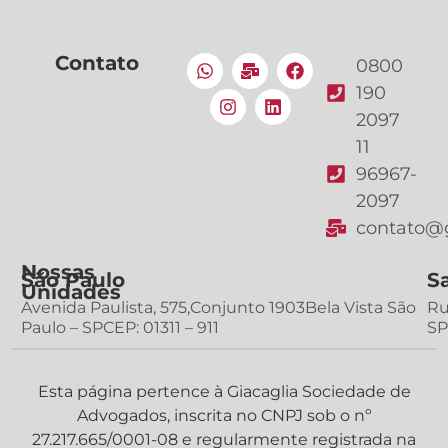
Contato
0800
190
2097
11
96967-
2097
contato@g
Nossas
São Paulo
S
Unidades
Avenida Paulista, 575,Conjunto 1903Bela Vista São
Ru
Paulo – SPCEP: 01311 – 911
SP
Esta página pertence à Giacaglia Sociedade de
Advogados, inscrita no CNPJ sob o nº
27.217.665/0001-08 e regularmente registrada na