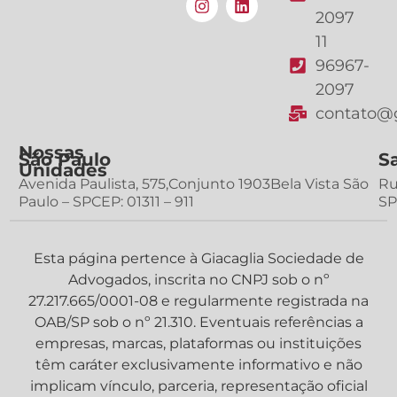
2097
11
96967-
2097
contato@g
Nossas
São Paulo
S
Unidades
Avenida Paulista, 575,Conjunto 1903Bela Vista São
Ru
Paulo – SPCEP: 01311 – 911
SP
Esta página pertence à Giacaglia Sociedade de
Advogados, inscrita no CNPJ sob o nº
27.217.665/0001-08 e regularmente registrada na
OAB/SP sob o nº 21.310. Eventuais referências a
empresas, marcas, plataformas ou instituições
têm caráter exclusivamente informativo e não
implicam vínculo, parceria, representação oficial