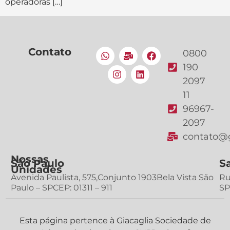
operadoras […]
Contato
0800
190
2097
11
96967-
2097
contato@g
Nossas
São Paulo
S
Unidades
Avenida Paulista, 575,Conjunto 1903Bela Vista São
Ru
Paulo – SPCEP: 01311 – 911
SP
Esta página pertence à Giacaglia Sociedade de