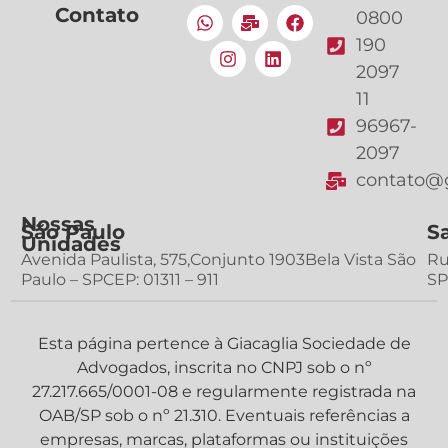
Contato
0800
190
2097
11
96967-
2097
contato@g
Nossas
São Paulo
S
Unidades
Avenida Paulista, 575,Conjunto 1903Bela Vista São
Ru
Paulo – SPCEP: 01311 – 911
SP
Esta página pertence à Giacaglia Sociedade de
Advogados, inscrita no CNPJ sob o nº
27.217.665/0001-08 e regularmente registrada na
OAB/SP sob o nº 21.310. Eventuais referências a
empresas, marcas, plataformas ou instituições