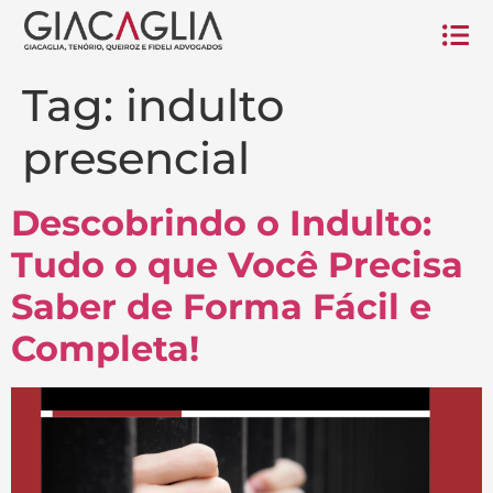
Tag:
indulto
presencial
Descobrindo o Indulto:
Tudo o que Você Precisa
Saber de Forma Fácil e
Completa!