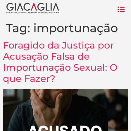
Tag:
importunação
Foragido da Justiça por
Acusação Falsa de
Importunação Sexual: O
que Fazer?