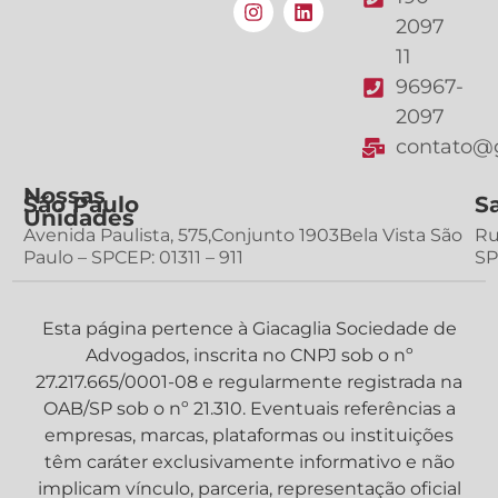
2097
11
96967-
2097
contato@g
Nossas
São Paulo
S
Unidades
Avenida Paulista, 575,Conjunto 1903Bela Vista São
Ru
Paulo – SPCEP: 01311 – 911
SP
Esta página pertence à Giacaglia Sociedade de
Advogados, inscrita no CNPJ sob o nº
27.217.665/0001-08 e regularmente registrada na
OAB/SP sob o nº 21.310. Eventuais referências a
empresas, marcas, plataformas ou instituições
têm caráter exclusivamente informativo e não
implicam vínculo, parceria, representação oficial