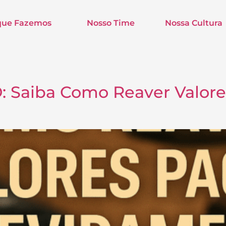
que Fazemos
Nosso Time
Nossa Cultura
D: Saiba Como Reaver Valor