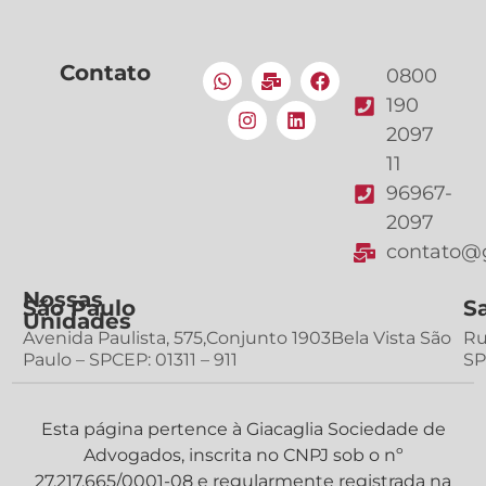
Contato
0800
190
2097
11
96967-
2097
contato@g
Nossas
São Paulo
S
Unidades
Avenida Paulista, 575,Conjunto 1903Bela Vista São
Ru
Paulo – SPCEP: 01311 – 911
SP
Esta página pertence à Giacaglia Sociedade de
Advogados, inscrita no CNPJ sob o nº
27.217.665/0001-08 e regularmente registrada na