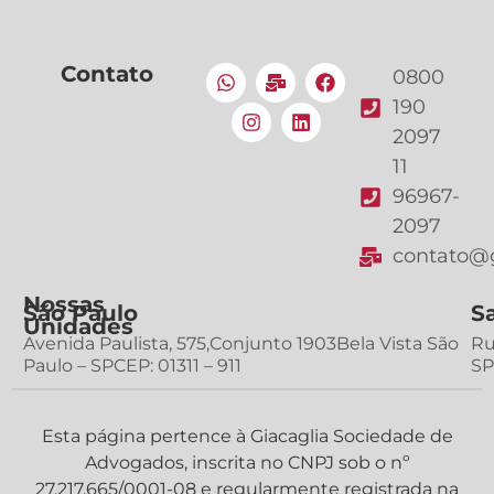
Contato
0800
190
2097
11
96967-
2097
contato@g
Nossas
São Paulo
S
Unidades
Avenida Paulista, 575,Conjunto 1903Bela Vista São
Ru
Paulo – SPCEP: 01311 – 911
SP
Esta página pertence à Giacaglia Sociedade de
Advogados, inscrita no CNPJ sob o nº
27.217.665/0001-08 e regularmente registrada na